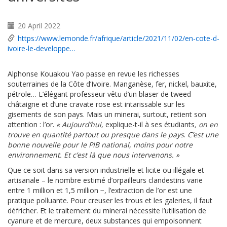
20 April 2022
https://www.lemonde.fr/afrique/article/2021/11/02/en-cote-d-
ivoire-le-developpe…
Alphonse Kouakou Yao passe en revue les richesses
souterraines de la Côte d’Ivoire. Manganèse, fer, nickel, bauxite,
pétrole… L’élégant professeur vêtu d’un blaser de tweed
châtaigne et d’une cravate rose est intarissable sur les
gisements de son pays. Mais un minerai, surtout, retient son
attention : l’or.
« Aujourd’hui,
explique-t-il à ses étudiants
, on en
trouve en quantité partout ou presque dans le pays
.
C’est une
bonne nouvelle pour le PIB national, moins pour notre
environnement. Et c’est là que nous intervenons. »
Que ce soit dans sa version industrielle et licite ou illégale et
artisanale – le nombre estimé d’orpailleurs clandestins varie
entre 1 million et 1,5 million −, l’extraction de l’or est une
pratique polluante. Pour creuser les trous et les galeries, il faut
défricher. Et le traitement du minerai nécessite l’utilisation de
cyanure et de mercure, deux substances qui empoisonnent