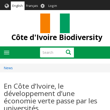
Skip
User
English
Français
Log in
to
account
main
menu
content
Côte d'Ivoire Biodiversity
Search
Search
Toggle
navigation
News
En Côte d’Ivoire, le
développement d’une
économie verte passe par les
universités