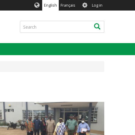
User
English
Français
Log in
account
menu
Search
Search