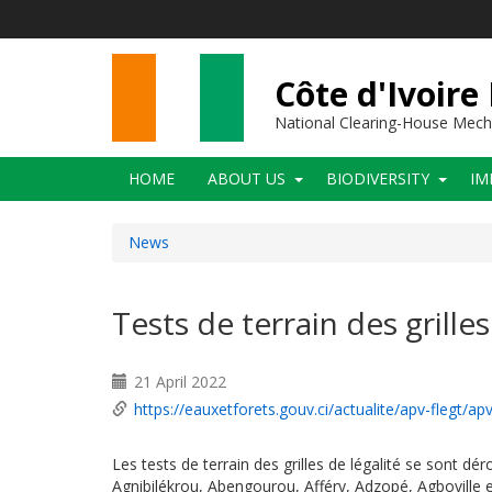
Skip
to
main
content
Côte d'Ivoire
National Clearing-House Mec
Main
HOME
ABOUT US
BIODIVERSITY
IM
navigation
News
Tests de terrain des grilles
21 April 2022
https://eauxetforets.gouv.ci/actualite/apv-flegt/ap
Les tests de terrain des grilles de légalité se sont dé
Agnibilékrou, Abengourou, Afféry, Adzopé, Agboville et 