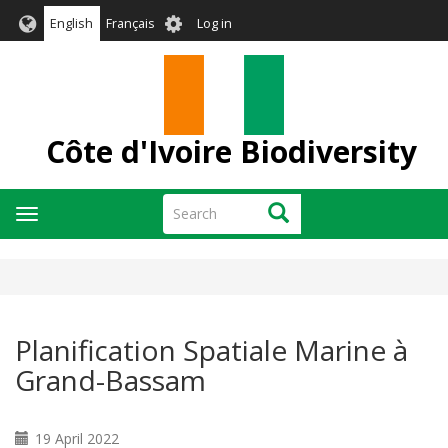
Skip
User
English
Français
Log in
to
account
main
menu
content
Côte d'Ivoire Biodiversity
Search
Search
Toggle
navigation
Planification Spatiale Marine à
Grand-Bassam
19 April 2022