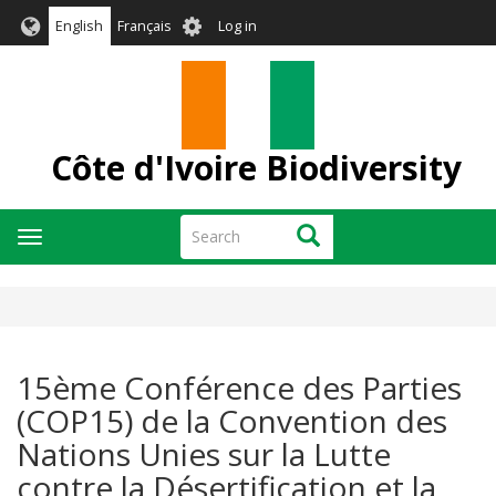
Skip
User
English
Français
Log in
to
account
main
menu
content
Côte d'Ivoire Biodiversity
Search
Search
Toggle
navigation
15ème Conférence des Parties
(COP15) de la Convention des
Nations Unies sur la Lutte
contre la Désertification et la