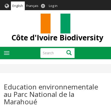
Skip
User
English
Français
Log in
to
account
main
menu
content
Côte d'Ivoire Biodiversity
Search
Search
Toggle
navigation
Education environnementale
au Parc National de la
Marahoué