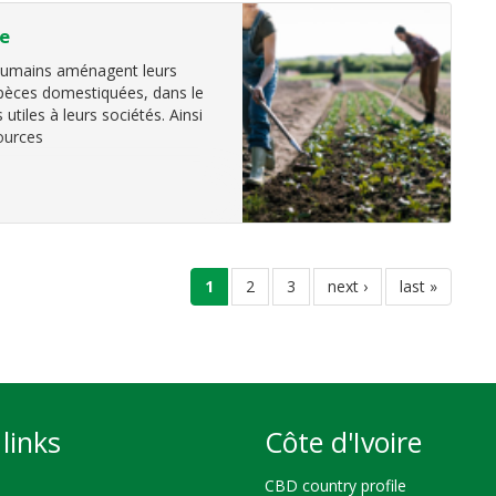
le
umains
aménagent leurs
spèces domestiquées, dans le
utiles à leurs sociétés. Ainsi
sources
current
1
page
2
page
3
next
next ›
last
last »
page
page
page
links
Côte d'Ivoire
CBD country profile