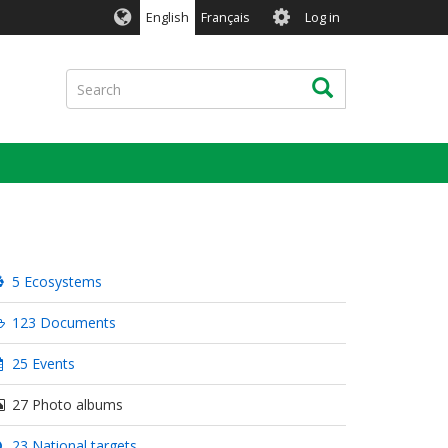
User
English
Français
Log in
account
menu
Search
Search
5 Ecosystems
123 Documents
25 Events
27 Photo albums
23 National targets