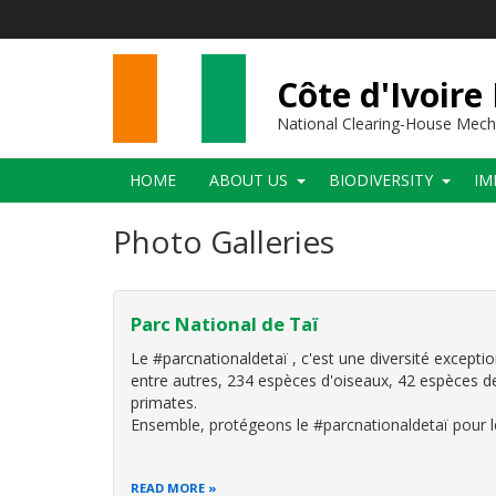
Skip
to
main
content
Côte d'Ivoire
National Clearing-House Mec
Main
HOME
ABOUT US
BIODIVERSITY
IM
navigation
Photo Galleries
Parc National de Taï
Le #parcnationaldetaï , c'est une diversité except
entre autres, 234 espèces d'oiseaux, 42 espèces de
primates.
Ensemble, protégeons le #parcnationaldetaï pour l
READ MORE