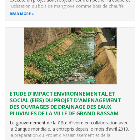
l’utilisation du bois de mangrove comme bois de chauffe
par les femmes par une nouvelle technique de production
READ MORE
du sel à partir de l’énergie solaire. Ce projet a été réalisé
dans les
ETUDE D’IMPACT ENVIRONNEMENTAL ET
SOCIAL (EIES) DU PROJET D’AMENAGEMENT
DES OUVRAGES DE DRAINAGE DES EAUX
PLUVIALES DE LA VILLE DE GRAND BASSAM
Le gouvernement de la Côte d'Ivoire en collaboration avec
la Banque mondiale, a entrepris depuis le mois d’avril 2019,
la préparation du Projet d'Assainissement et de la