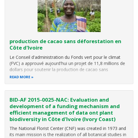
production de cacao sans déforestation en
Côte d'Ivoire
Le Conseil d'administration du Fonds vert pour le climat
(FVC) a approuvé aujourd'hui un projet de 11,8 millions de
dollars pour
soutenir la production de cacao sans
déforestation en Côte d'Ivoire. Le projet mis en œuvre par
READ MORE
l'Organisation des Nations Unies pour l'alimentation et
l'agriculture (FAO)
BID-AF 2015-0025-NAC: Evaluation and
development of a funding mechanism and
efficient management of data ont plant
biodiversity in Côte d'Ivoire (Ivory Coast)
The National Florist Center (CNF) was created in 1973 and
its main mission is the realization of all botanical studies in