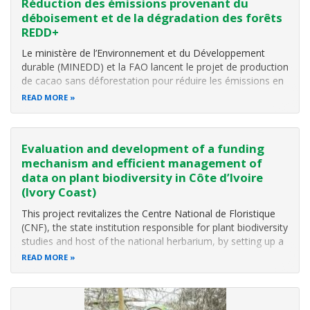
Réduction des émissions provenant du
déboisement et de la dégradation des forêts
REDD+
Le ministère de l’Environnement et du Développement
durable (MINEDD) et la FAO lancent le projet de production
de cacao sans déforestation pour réduire les émissions en
Côte d’Ivoire
.
READ MORE
Le gouvernement ivoirien, par l’action combiné de plusieurs
ministères, dont le ministère de l’Environnement et
Evaluation and development of a funding
mechanism and efficient management of
data on plant biodiversity in Côte d’Ivoire
(Ivory Coast)
This project revitalizes the Centre National de Floristique
(CNF), the state institution responsible for plant biodiversity
studies and host of the national herbarium, by setting up a
mechanism for plant data management in Côte d’Ivoire.
READ MORE
Agreements for collaboration and research are being
developed