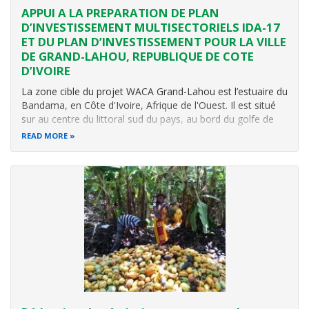
APPUI A LA PREPARATION DE PLAN
D’INVESTISSEMENT MULTISECTORIELS IDA-17
ET DU PLAN D’INVESTISSEMENT POUR LA VILLE
DE GRAND-LAHOU, REPUBLIQUE DE COTE
D’IVOIRE
La zone cible du projet WACA Grand-Lahou est l’estuaire du
Bandama, en Côte d'Ivoire, Afrique de l'Ouest. Il est situé
sur au centre du littoral sud du pays, au bord du golfe de
Guinée, à l'embouchure du fleuve Bandama. Il abrite le parc
READ MORE
national d’Azagny, un site exceptionnel de biodiversité
classé