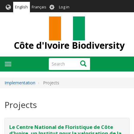
Skip
User
English
Français
Log in
to
account
main
menu
content
Côte d'Ivoire Biodiversity
Search
Search
Toggle
navigation
Implementation
Projects
Projects
Le Centre National de Floristique de Côte
d’Ivoire, un Institut pour la valorisation de la