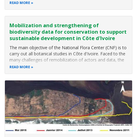
Résilience Urbaine (PARU) en vue d'améliorer la résilience
READ MORE
urbaine aux risques d’inondation, à l’insuffisance
d’assainissement
Mobilization and strengthening of
biodiversity data for conservation to support
sustainable development in Côte d'Ivoire
The main objective of the National Flora Center (CNF) is to
carry out all botanical studies in Côte d'Ivoire. Faced to the
many challenges of remobilization of actors and data, the
CNF, in 2016, as part of a consortium, received a BID
READ MORE
funding (BID-AF2015-0025-NAC) to mobilize, digitalize and
publish