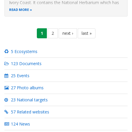
Ivory Coast. It contains the National Herbarium which has
about 60000 specimens that were collected in rural areas,
READ MORE
forest reserves and national parks by Professor Aké-Assi
Pagination
current
1
page
2
next
next ›
last
last »
page
page
page
5 Ecosystems
123 Documents
25 Events
27 Photo albums
23 National targets
57 Related websites
124 News