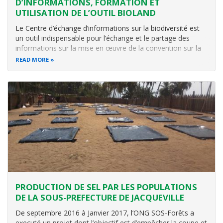
D’INFORMATIONS, FORMATION ET
UTILISATION DE L’OUTIL BIOLAND
Le Centre d’échange d’informations sur la biodiversité est
un outil indispensable pour l’échange et le partage des
informations sur la mise en œuvre de la convention sur la
biodiversité. Le nouveau cadre mondial pour la biodiversité
READ MORE
post 2020 en plusieurs de ses recommandations insiste sur
la
PRODUCTION DE SEL PAR LES POPULATIONS
DE LA SOUS-PREFECTURE DE JACQUEVILLE
De septembre 2016 à Janvier 2017, l’ONG SOS-Forêts a
executé un projet dont l’objectif est d’empêcher la coupe et