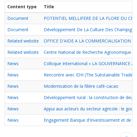
Content type
Title
Document
POTENTIEL MELLIFERE DE LA FLORE DU CEN
Document
Développement De La Culture Des Champignons
Related website
OFFICE D'AIDE A LA COMMERCIALISATION DE
Related website
Centre National de Recherche Agronomique
News
Colloque International « LA GOUVERNANCE 
News
Rencontre avec IDH (The Substainable Trade Ini
News
Modernisation de la filière café-cacao
News
Développement rural : la construction de deux in
News
Appui aux acteurs du secteur agricole : le gou
News
Engagement Banque d'Investissement et de 
Pagination
Next
››