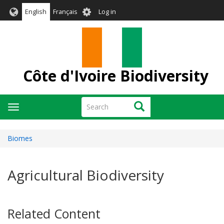
Skip
User
English
Français
Log in
to
account
main
menu
content
Côte d'Ivoire Biodiversity
Search
Search
Toggle
navigation
Biomes
Agricultural Biodiversity
Related Content