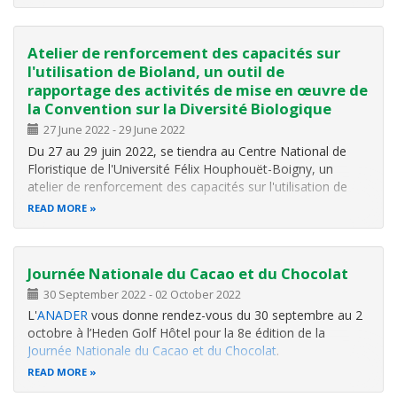
Thème : Avec civisme, gagnons le pari d’une Côte d’Ivoire
propre !!
Atelier de renforcement des capacités sur
l'utilisation de Bioland, un outil de
rapportage des activités de mise en œuvre de
la Convention sur la Diversité Biologique
27 June 2022
-
29 June 2022
Du 27 au 29 juin 2022, se tiendra au Centre National de
Floristique de l'Université Félix Houphouët-Boigny, un
atelier de r
enforcement des capacités sur l'utilisation de
Bioland, un outil de rapportage des activités de mise en
READ MORE
œuvre de la Convention sur la Diversité Biologique.
Cet atelier
se
Journée Nationale du Cacao et du Chocolat
30 September 2022
-
02 October 2022
L'
ANADER
vous donne rendez-vous du 30 septembre au 2
octobre à l’Heden Golf Hôtel pour la 8e édition de la
Journée Nationale du Cacao et du Chocolat
.
READ MORE