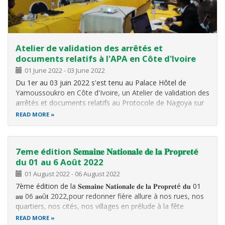
Atelier de validation des arrêtés et
documents relatifs à l'APA en Côte d'Ivoire
01 June 2022
-
03 June 2022
Du 1er au 03 juin 2022 s'est tenu au Palace Hôtel de
Yamoussoukro en Côte d'Ivoire, un Atelier de validation des
arrêtés et documents relatifs au Protocole de Nagoya sur
l'Accès au ressources génétiques et le Partage juste et
READ MORE
équitable des Avantages découlant de leur utilisation en
Côte d'Ivoire
7eme édition 𝐒𝐞𝐦𝐚𝐢𝐧𝐞 𝐍𝐚𝐭𝐢𝐨𝐧𝐚𝐥𝐞 𝐝𝐞 𝐥𝐚 𝐏𝐫𝐨𝐩𝐫𝐞𝐭é
du 01 au 6 Août 2022
01 August 2022
-
06 August 2022
7ème édition de la 𝐒𝐞𝐦𝐚𝐢𝐧𝐞 𝐍𝐚𝐭𝐢𝐨𝐧𝐚𝐥𝐞 𝐝𝐞 𝐥𝐚 𝐏𝐫𝐨𝐩𝐫𝐞𝐭é 𝐝𝐮 01
𝐚𝐮 06 𝐚𝐨û𝐭 2022,pour redonner fière allure à nos rues, nos
quartiers, nos cités, nos villages en prélude à la fête
nationale.
READ MORE