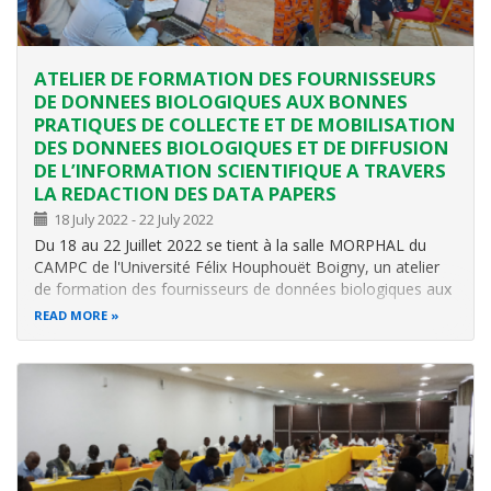
ATELIER DE FORMATION DES FOURNISSEURS
DE DONNEES BIOLOGIQUES AUX BONNES
PRATIQUES DE COLLECTE ET DE MOBILISATION
DES DONNEES BIOLOGIQUES ET DE DIFFUSION
DE L’INFORMATION SCIENTIFIQUE A TRAVERS
LA REDACTION DES DATA PAPERS
18 July 2022
-
22 July 2022
Du 18 au 22 Juillet 2022 se tient à la salle MORPHAL du
CAMPC de l'Université Félix Houphouët Boigny, un atelier
de formation des fournisseurs de données biologiques aux
bonnes pratiques de collecte et de mobilisation des
READ MORE
données biologiques et de diffusion de l'information
scientifiques à travers