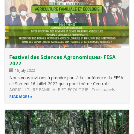
parviennent à se reproduire dans la nature (naturalisées)
avec des conséquences
Festival des Sciences Agronomiques- FESA
2022
16 July 2022
Nous vous invitons à prendre part à la conférence du FESA
ce Samedi 16 Juillet 2022 qui a pour thème Central :
AGRICULTURE FAMILIALE ET ÉCOLOGIE . Trois panels
vous y seront présentés
READ MORE
Vous y êtes vivement conviés