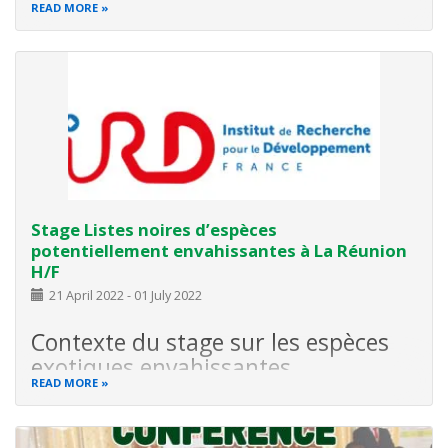
READ MORE
Le projet d’appui des jeunes issus des pays de l’Afrique de
l’Ouest dans des programmes d’études liés à
l’environnement pour la contribution aux objectifs
Stage Listes noires d’espèces
potentiellement envahissantes à La Réunion
H/F
21 April 2022
-
01 July 2022
Contexte du stage sur les espèces
exotiques envahissantes
READ MORE
Les
espèces exotiques envahissantes (EEE)
sont des
espèces transportées par l’homme au-delà de leurs
barrières biogéographiques historiques (introduites), qui