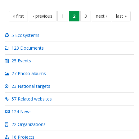
Pagination
first
« first
previous
‹ previous
page
1
current
2
page
3
next
next ›
last
last »
page
page
page
page
page
5 Ecosystems
123 Documents
25 Events
27 Photo albums
23 National targets
57 Related websites
124 News
22 Organizations
16 Projects