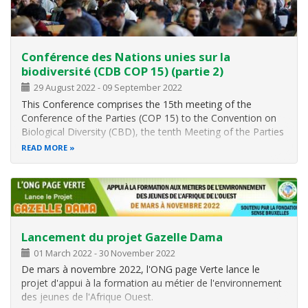
Conférence des Nations unies sur la
biodiversité (CDB COP 15) (partie 2)
29 August 2022
-
09 September 2022
This Conference comprises the 15th meeting of the
Conference of the Parties (COP 15) to the Convention on
Biological Diversity (CBD), the tenth Meeting of the Parties
to the Cartagena Protocol on Biosafety (Cartagena
READ MORE
Protocol COP/MOP 10), and the fourth Meeting of the
Parties to the Nagoya Protocol
Lancement du projet Gazelle Dama
01 March 2022
-
30 November 2022
De mars à novembre 2022, l'ONG page Verte lance le
projet d'appui à la formation au métier de l'environnement
des jeunes de l'Afrique Ouest.