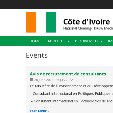
Skip
to
main
content
Côte d'Ivoire
National Clearing-House Mec
Main
HOME
ABOUT US
BIODIVERSITY
IM
navigation
Events
Avis de recrutement de consultants
20 June 2022
-
15 July 2022
Le Ministère de l’Environnement et du Développeme
– Consultant international en Politiques Publiques e
– Consultant international en Technologies de Mobil
– Consultant
READ MORE