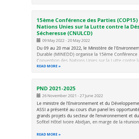
15ème Conférence des Parties (COP15) 
Nations Unies sur la Lutte contre la Dés
Sécheresse (CNULCD)
09 May 2022
-
20 May 2022
Du 09 au 20 mai 2022, le Ministère de l'Environn
Durable (MINEDD) organise la 15ème Conférence d
Convention des Nations Unies sur la Lutte contre la
Sécheresse (CNULCD). Cet évènement se tiendra au 
READ MORE
PND 2021-2025
26 November 2021
-
27 June 2022
Le ministre de l’Environnement et du Développeme
ASSI a présenté au cours d’un panel les opportunité
grands projets du secteur de l’environnement et d
Sofitel Hôtel Ivoire Abidjan, en marge de la réuni
READ MORE