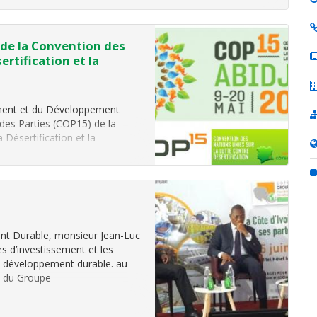
de la Convention des
ertification et la
ement et du Développement
es Parties (COP15) de la
 Désertification et la
Sofitel Abidjan Hôtel Ivoire
nt Durable, monsieur Jean-Luc
s d’investissement et les
u développement durable. au
on du Groupe