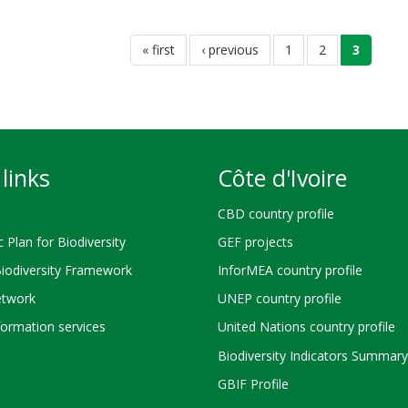
first
« first
previous
‹ previous
page
1
page
2
current
3
page
page
page
links
Côte d'Ivoire
CBD country profile
c Plan for Biodiversity
GEF projects
Biodiversity Framework
InforMEA country profile
twork
UNEP country profile
ormation services
United Nations country profile
Biodiversity Indicators Summary
GBIF Profile