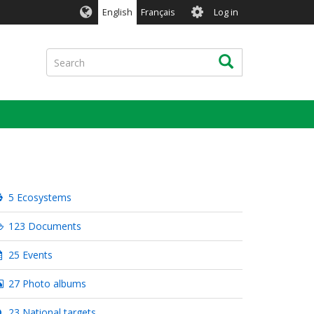
User
English
Français
Log in
account
menu
Search
Search
5 Ecosystems
123 Documents
25 Events
27 Photo albums
23 National targets