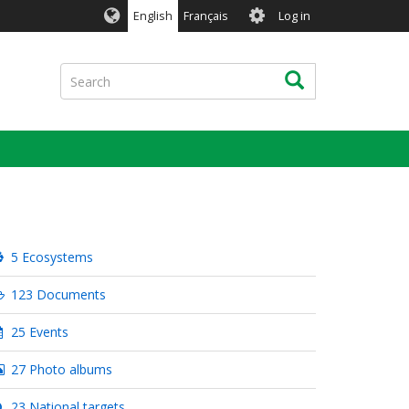
User
English
Français
Log in
account
menu
Search
Search
5 Ecosystems
123 Documents
25 Events
27 Photo albums
23 National targets