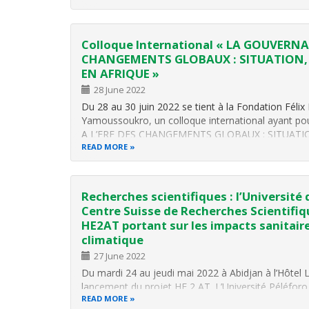
Colloque International « LA GOUVERNA
CHANGEMENTS GLOBAUX : SITUATION, R
EN AFRIQUE »
28 June 2022
Du 28 au 30 juin 2022 se tient à la Fondation Fél
Yamoussoukro, un colloque international ayant
A L’ERE DES CHANGEMENTS GLOBAUX : SITUATIO
AFRIQUE ». Au cours de ce colloque, plusieurs prése
READ MORE
des…
Recherches scientifiques : l’Université
Centre Suisse de Recherches Scientifiqu
HE2AT portant sur les impacts sanitai
climatique
27 June 2022
Du mardi 24 au jeudi mai 2022 à Abidjan à l’Hôtel 
lancement du projet HE 2 AT. L’Université Péléfor
READ MORE
(UPGC) et le Centre Suisse de Recherches Scientifi