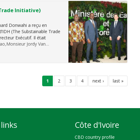
rade Initiative)
chard Donwahi a reçu en
 d’IDH (The Substainable Trade
cteur Exécutif. Il était
cao,Monsieur Jordy Van…
current
1
page
2
page
3
page
4
next
next ›
last
last »
page
page
page
links
Côte d'Ivoire
CBD country profile