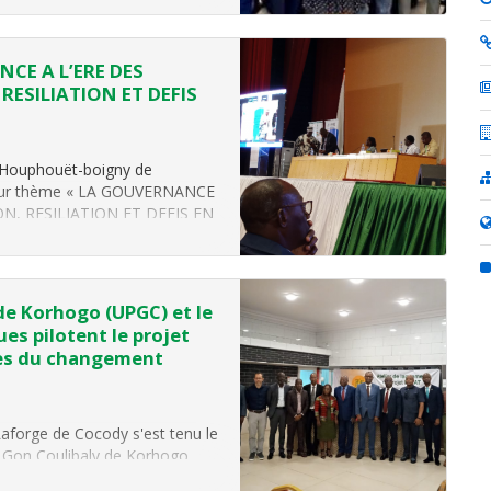
NCE A L’ERE DES
ESILIATION ET DEFIS
ix Houphouët-boigny de
 pour thème « LA GOUVERNANCE
N, RESILIATION ET DEFIS EN
ntations orale, affichée et
 de Korhogo (UPGC) et le
es pilotent le projet
res du changement
Laforge de Cocody s'est tenu le
o Gon Coulibaly de Korhogo
ques en Côte d’Ivoire (CSRS)