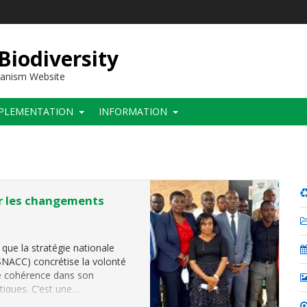
 Biodiversity
hanism Website
PLEMENTATION
INFORMATION
ur les changements
 que la stratégie nationale
SNACC) concrétise la volonté
de cohérence dans son
tiques. C’est une…