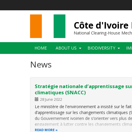
Skip
to
main
content
Côte d'Ivoire
National Clearing-House Mec
Main
HOME
ABOUT US
BIODIVERSITY
IM
navigation
News
Stratégie nationale d’apprentissage s
climatiques (SNACC)
28 June 2022
Le ministère de l'environnement a insisté sur le fait
d’apprentissage sur les changements climatiques (
du Gouvernement ivoirien de s’orienter vers plus 
engagement à lutter contre les changements clima
READ MORE