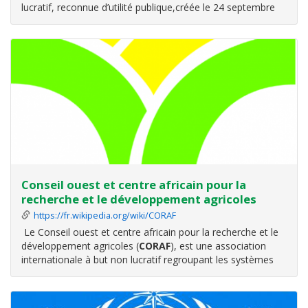
lucratif, reconnue d’utilité publique,créée le 24 septembre
1992 par le Secteur Privé sur autorisation du Conseil des
Ministres du 26 août 1992.
Elle regroupe en son sein les entreprises
Conseil ouest et centre africain pour la
recherche et le développement agricoles
https://fr.wikipedia.org/wiki/CORAF
Le Conseil ouest et centre africain pour la recherche et le
développement agricoles (
CORAF
), est une association
internationale à but non lucratif regroupant les systèmes
nationaux de recherche agricole de 23 pays d’Afrique de
l’Ouest et du Centre.
Le CORAF a pour mission de parvenir à la