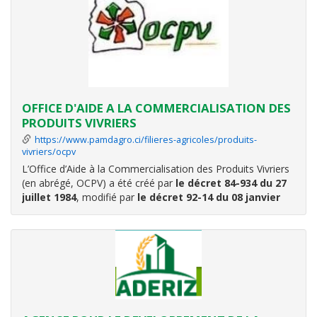
Assister le gouvernement dans les négociations des
accords
OFFICE D'AIDE A LA COMMERCIALISATION DES
PRODUITS VIVRIERS
https://www.pamdagro.ci/filieres-agricoles/produits-
vivriers/ocpv
L’Office d’Aide à la Commercialisation des Produits Vivriers
(en abrégé, OCPV) a été créé par
le décret 84-934 du 27
juillet 1984
, modifié par
le décret 92-14 du 08 janvier
1992
, et restructuré par
le décret 2012-961 du 02
octobre 2012
.
L’office (OCPV) est un Etablissement Public National à