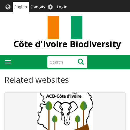
Skip
User
English
Français
Log in
to
account
main
menu
content
Côte d'Ivoire Biodiversity
Search
Search
Toggle
navigation
Related websites