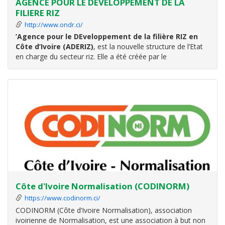
AGENCE POUR LE DEVELOPPEMENT DE LA
FILIERE RIZ
http://www.ondr.ci/
’Agence pour le DEveloppement de la filière RIZ en
Côte d’Ivoire (ADERIZ)
, est la nouvelle structure de l’Etat
en charge du secteur riz. Elle a été créée par le
Gouvernement lors du Conseil des Ministres du 10 janvier
2018.
L’ADERIZ est une Agence d’Exécution de l’Etat avec une
gestion
Côte d'Ivoire Normalisation (CODINORM)
https://www.codinorm.ci/
CODINORM (Côte d’Ivoire Normalisation), association
ivoirienne de Normalisation, est une association à but non