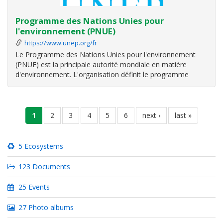
Programme des Nations Unies pour
l'environnement (PNUE)
https://www.unep.org/fr
Le Programme des Nations Unies pour l'environnement
(PNUE) est la principale autorité mondiale en matière
d'environnement. L'organisation définit le programme
environnemental mondial, favorise la mise en œuvre
cohérente de la dimension environnementale du
développement durable au sein du système des
Pagination
current
1
page
2
page
3
page
4
page
5
page
6
next
next ›
last
last »
page
page
page
5 Ecosystems
123 Documents
25 Events
27 Photo albums