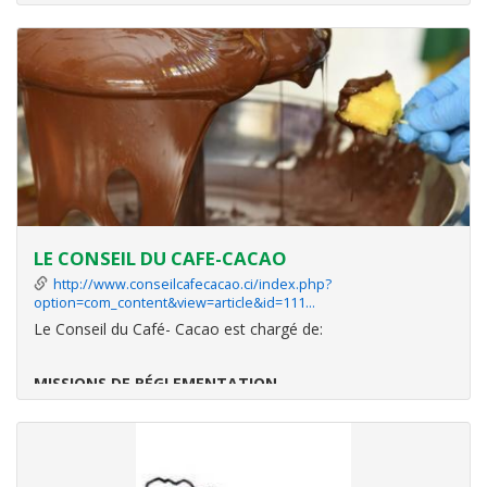
Conçu sur le modèle du Fonds National Suisse (
FNS
), c’est
un Fonds de soutien à la recherche, destiné au
financement de programmes et projets de recherche
scientifique et d
LE CONSEIL DU CAFE-CACAO
http://www.conseilcafecacao.ci/index.php?
option=com_content&view=article&id=111…
Le Conseil du Café- Cacao est chargé de:
MISSIONS DE RÉGLEMENTATION
Assurer la gestion de toutes les activités de la Filière
Café-Cacao ;
Contrôler la qualité du Café et du Cacao ;
Agréer les opérateurs de la Filière Café-cacao ;