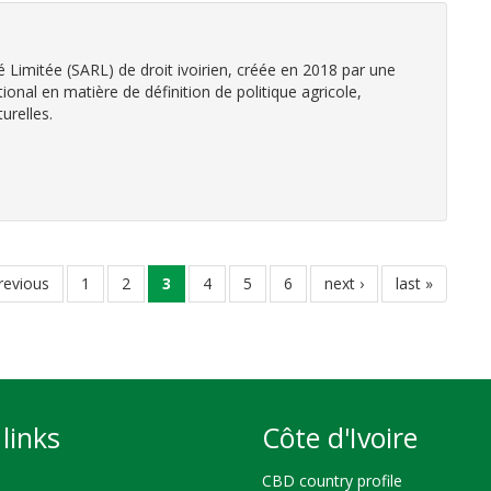
imitée (SARL) de droit ivoirien, créée en 2018 par une
ional en matière de définition de politique agricole,
urelles.
evious
previous
page
1
page
2
current
3
page
4
page
5
page
6
next
next ›
last
last »
ge
page
page
page
links
Côte d'Ivoire
CBD country profile