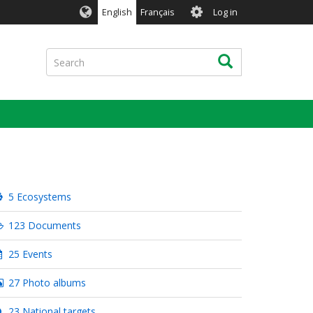
User
English
Français
Log in
account
menu
Search
Search
5 Ecosystems
123 Documents
25 Events
27 Photo albums
23 National targets