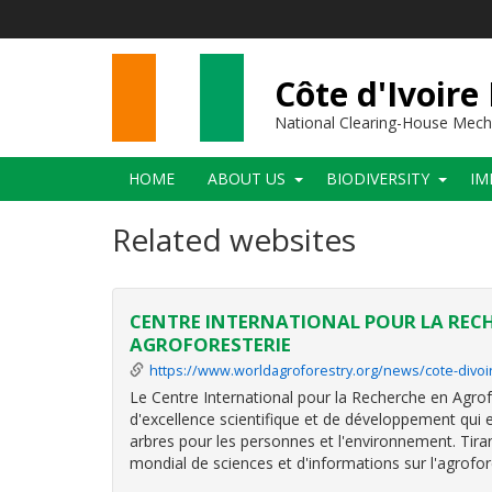
Skip
to
main
content
Côte d'Ivoire
National Clearing-House Mec
Main
HOME
ABOUT US
BIODIVERSITY
IM
navigation
Related websites
CENTRE INTERNATIONAL POUR LA REC
AGROFORESTERIE
https://www.worldagroforestry.org/news/cote-divoir
Le
Centre International pour la Recherche en Agrof
d'excellence scientifique et de développement qui 
arbres pour les personnes et l'environnement. Tirant
mondial de sciences et d'informations sur l'agrofor