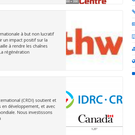
rnationale à but non lucratif
r un impact positif sur la
aille à rendre les chaînes
 La régénération
ernational (CRDI) soutient et
ons en développement, et avec
mondiale. Nous investissons
n