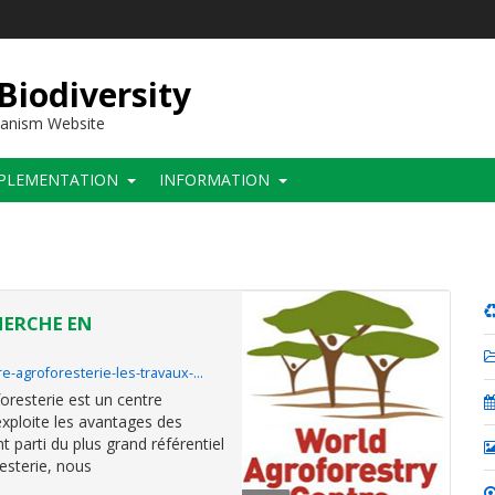
 Biodiversity
hanism Website
PLEMENTATION
INFORMATION
HERCHE EN
e-agroforesterie-les-travaux-…
oresterie
est un centre
exploite les avantages des
 parti du plus grand référentiel
esterie, nous