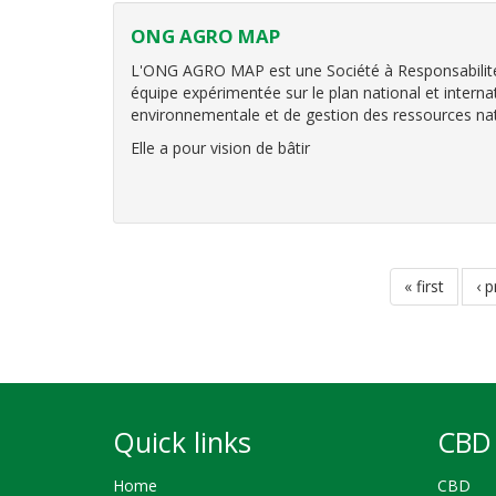
ONG AGRO MAP
L'ONG AGRO MAP est une Société à Responsabilité L
équipe expérimentée sur le plan national et internat
environnementale et de gestion des ressources nat
Elle a pour vision de bâtir
Pagination
first
« first
pr
‹ 
page
pa
Quick links
CBD 
Home
CBD