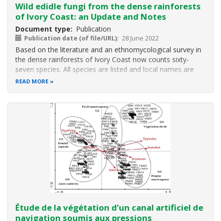
Wild edidle fungi from the dense rainforests
of Ivory Coast: an Update and Notes
Document type
Publication
Publication date (of file/URL)
28 June 2022
Based on the literature and an ethnomycological survey in
the dense rainforests of Ivory Coast now counts sixty-
seven species. All species are listed and local names are
given in Abidji, Bété and Gban languages. Two edible
READ MORE
species from the genus Agrocybe are reported:
Agrocybe
broadwayi
(Murril)
Étude de la végétation d’un canal artificiel de
navigation soumis aux pressions