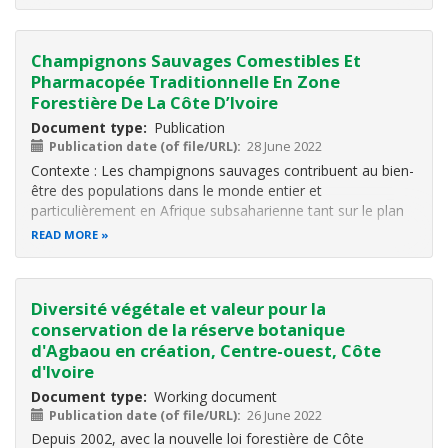
à
valoriser les champignons comestibles à travers des
Champignons Sauvages Comestibles Et
Pharmacopée Traditionnelle En Zone
Forestière De La Côte D’Ivoire
Document type
Publication
Publication date (of file/URL)
28 June 2022
Contexte : Les champignons sauvages contribuent au bien-
être des populations dans le monde entier et
particulièrement en Afrique subsaharienne tant sur le plan
nutritionnel que médicinal. Cette étude est une contribution
READ MORE
à la connaissance des champignons sauvages intervenant
dans la pharmacopée
Diversité végétale et valeur pour la
conservation de la réserve botanique
d'Agbaou en création, Centre-ouest, Côte
d'Ivoire
Document type
Working document
Publication date (of file/URL)
26 June 2022
Depuis 2002, avec la nouvelle loi forestière de Côte