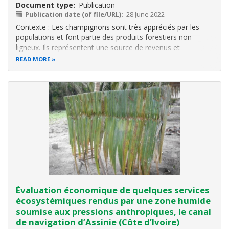
Document type
Publication
Publication date (of file/URL)
28 June 2022
Contexte : Les champignons sont très appréciés par les
populations et font partie des produits forestiers non
ligneux. Ils représentent une source de revenus et
contribuent au bien-être des populations. Cette étude vise
READ MORE
à valoriser les champignons comestibles à travers des
essais de culture des
Évaluation économique de quelques services
écosystémiques rendus par une zone humide
soumise aux pressions anthropiques, le canal
de navigation d’Assinie (Côte d’Ivoire)