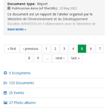
Document type
Report
Publication date (of file/URL)
23 May 2022
Ce document est un rapport de l'atelier organisé par le
Ministère de l'Environnement et du Développement
Durable (MINEDD) en Collaboration avec le Ministère de
l'Enseignement Supérieur et de la Recherche Scientifique, à
READ MORE
travers le Centre National de Floristique. Cet atelier a été
organisé le 11 mai
Pagination
first
« first
previous
‹ previous
page
1
page
2
page
3
page
4
current
5
page
6
page
7
page
page
page
page
8
page
9
…
next
next ›
last
last »
page
page
5 Ecosystems
123 Documents
25 Events
27 Photo albums