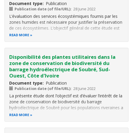
Document type
Publication
Publication date (of file/URL)
28 June 2022
L’évaluation des services écosystémiques fournis par les
zones humides est nécessaire pour justifier la préservation
de ces écosystèmes. L’objectif général de cette étude est
d’analyser l’importance socio-économique du canal
READ MORE
d’Assinie. Pour mener à bien l’étude, une enquête a été
menée dans trois
Disponibilité des plantes utilitaires dans la
zone de conservation de biodiversité du
barrage hydroélectrique de Soubré, Sud-
Ouest, Côte d'Ivoire
Document type
Publication
Publication date (of file/URL)
28 June 2022
La présente étude dont l’objectif est d’évaluer l’intérêt de la
zone de conservation de biodiversité du barrage
hydroélectrique de Soubré pour les populations riveraines a
été conduite dans une perspective d’élaboration d’un plan
READ MORE
de gestion durable. De façon spécifique, il s’agit d’identifier
les