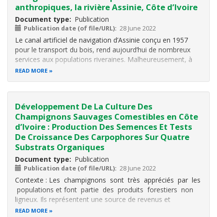
anthropiques, la rivière Assinie, Côte d’Ivoire
Document type
Publication
Publication date (of file/URL)
28 June 2022
Le canal artificiel de navigation d’Assinie conçu en 1957
pour le transport du bois, rend aujourd’hui de nombreux
services aux populations riveraines. Malheureusement, à
l’heure actuelle, ce patrimoine est soumis à d’intenses
READ MORE
pressions anthropiques. Le présent travail se veut être une
étude de base
Développement De La Culture Des
Champignons Sauvages Comestibles en Côte
d’Ivoire : Production Des Semences Et Tests
De Croissance Des Carpophores Sur Quatre
Substrats Organiques
Document type
Publication
Publication date (of file/URL)
28 June 2022
Contexte : Les champignons sont très appréciés par les
populations et font partie des produits forestiers non
ligneux. Ils représentent une source de revenus et
contribuent au bien-être des populations. Cette étude vise
READ MORE