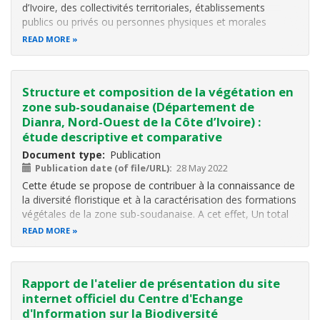
d’Ivoire, des collectivités territoriales, établissements
publics ou privés ou personnes physiques et morales
peuvent solliciter la création d’aires protégées : Réserve
READ MORE
Naturelle Volontaire (RNV). L’arrêté de création de ces RNV,
exige des études
Structure et composition de la végétation en
zone sub-soudanaise (Département de
Dianra, Nord-Ouest de la Côte d’Ivoire) :
étude descriptive et comparative
Document type
Publication
Publication date (of file/URL)
28 May 2022
Cette étude se propose de contribuer à la connaissance de
la diversité floristique et à la caractérisation des formations
végétales de la zone sub-soudanaise. A cet effet, Un total
de 102 placettes d’une superficie de 400 m² chacune ont
READ MORE
été implantées dans ces biotopes.
Leur richesse floristique
Rapport de l'atelier de présentation du site
internet officiel du Centre d'Echange
d'Information sur la Biodiversité