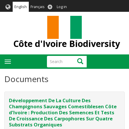
Skip
User
English
Français
Log in
to
account
main
menu
content
Côte d'Ivoire Biodiversity
Search
Search
Toggle
navigation
Documents
Développement De La Culture Des
Champignons Sauvages Comestiblesen Côte
d’Ivoire : Production Des Semences Et Tests
De Croissance Des Carpophores Sur Quatre
Substrats Organiques