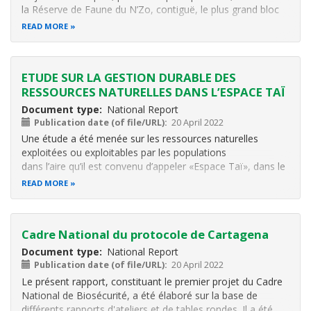
la Réserve de Faune du N’Zo, contiguë, le plus grand bloc
de forêt tropicale primaire sous protection de toute la zone
READ MORE
ouest-africaine, dont ils représentent, au demeurant plus
de 50% de
ETUDE SUR LA GESTION DURABLE DES
RESSOURCES NATURELLES DANS L’ESPACE TAÏ
Document type
National Report
Publication date (of file/URL)
20 April 2022
Une étude a été menée sur les ressources naturelles
exploitées ou exploitables par les populations
dans l’aire qu’il est convenu d’appeler «Espace Taï», dans le
Sud-ouest de la Côte d’Ivoire. La GIZ en est
READ MORE
le commanditaire. Ce travail mené par deux consultants,
MM Ildefonse Ndabalishye et Armand
Cadre National du protocole de Cartagena
Document type
National Report
Publication date (of file/URL)
20 April 2022
Le présent rapport, constituant le premier projet du Cadre
National de Biosécurité, a été élaboré sur la base de
différents rapports d'ateliers et de tables rondes. Il a été