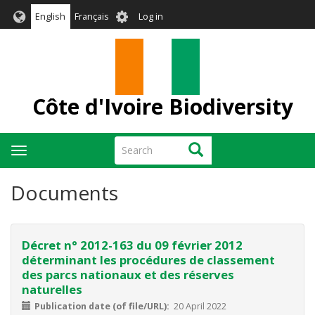
Skip
User
English
Français
Log in
to
account
main
menu
content
Côte d'Ivoire Biodiversity
Search
Search
Toggle
navigation
Documents
Décret n° 2012-163 du 09 février 2012
déterminant les procédures de classement
des parcs nationaux et des réserves
naturelles
Publication date (of file/URL)
20 April 2022