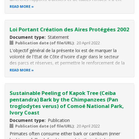
analysé, enrichi puis adopté par l'équipe de gestion du
READ MORE
projet ainsi que par la CNC, avant d'être soumis à
l'évaluation et à l
Loi Portant Création des Aires Protégées 2002
Document type
Statement
Publication date (of file/URL)
20 April 2022
L'objectif général de la présente loi est de marquer la
volonté de l'Etat de Côte d'Ivoire d'agir dans le secteur
des parcs et réserves, et permettre le renforcement de la
politique globale de conservation de la nature.
READ MORE
Sustainable Peeling of Kapok Tree (Ceiba
pentandra) Bark by the Chimpanzees (Pan
troglodytes verus) of Comoé National Park,
Ivory Coast
Document type
Publication
Publication date (of file/URL)
20 April 2022
Primates often consume either bark or cambium (inner