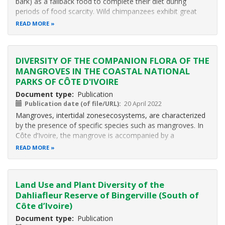
bark) as a fallback food to complete their diet during
periods of food scarcity. Wild chimpanzees exhibit great
behavioral diversity across Africa, as studies of new
READ MORE
populations frequently reveal. Since 2014, we have been
using a combination of
DIVERSITY OF THE COMPANION FLORA OF THE
MANGROVES IN THE COASTAL NATIONAL
PARKS OF CÔTE D'IVOIRE
Document type
Publication
Publication date (of file/URL)
20 April 2022
Mangroves, intertidal zonesecosystems, are characterized
by the presence of specific species such as mangroves. In
Côte d’Ivoire, the mangrove is accompanied by a
characteristic flora which remains little studied. In this
READ MORE
study, it is subject to inventory the flora present in forest
ecosystems of
Land Use and Plant Diversity of the
Dahliafleur Reserve of Bingerville (South of
Côte d’Ivoire)
Document type
Publication