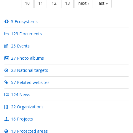
page
10
page
11
page
12
page
13
next
next ›
last
last »
page
page
5 Ecosystems
123 Documents
25 Events
27 Photo albums
23 National targets
57 Related websites
124 News
22 Organizations
16 Projects
13 Protected areas