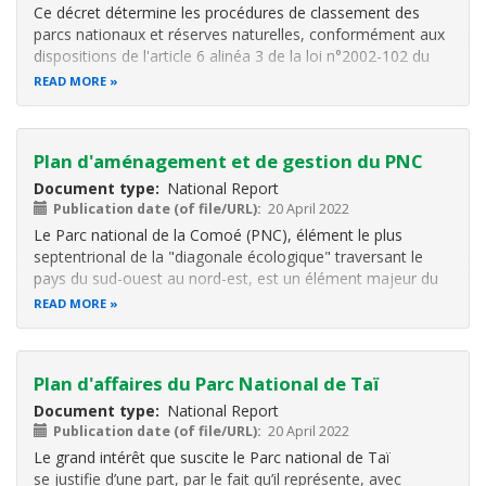
Ce décret détermine les procédures de classement des
parcs nationaux et réserves naturelles, conformément aux
dispositions de l'article 6 alinéa 3 de la loi n°2002-102 du
11février 2002 relative à la création, à la gestion et au
READ MORE
financement des parcs nationaux et des réserves
naturelles.
Plan d'aménagement et de gestion du PNC
Document type
National Report
Publication date (of file/URL)
20 April 2022
Le Parc national de la Comoé (PNC), élément le plus
septentrional de la "diagonale écologique" traversant le
pays du sud-ouest au nord-est, est un élément majeur du
réseau d’aires protégées de la Côte d’Ivoire. Classé comme
READ MORE
Parc de la région Nord en 1926, puis comme Réserve de
faune de Bouna en 1942
Plan d'affaires du Parc National de Taï
Document type
National Report
Publication date (of file/URL)
20 April 2022
Le grand intérêt que suscite le Parc national de Taï
se justifie d’une part, par le fait qu’il représente, avec