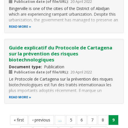
Publication date (of file/URL)
20 April 2022
Bingerville is one of the cities of the District of Abidjan
which are experiencing rampant urbanization. Despite this
urbanization, the government has managed to preserve an
area called the Dahliafleur Reserve as a refuge for
READ MORE
biodiversity in this highly urbanized area. The sustainable
management of
Guide explicatif du Protocole de Cartagena
sur la prévention des risques
biotechnologiques
Document type
Publication
Publication date (of file/URL)
20 April 2022
Le Protocole de Cartagena sur la prévention des risques
biotechnologiques est l’un des traités internationaux les
plus importants adoptés récemment. Il marque un
engagement de la communauté internationale en faveur
READ MORE
d’un transport, une manipulation et une utilisation sans
danger des organismes
Pagination
first
« first
previous
‹ previous
…
page
5
page
6
page
7
page
8
current
9
page
page
page